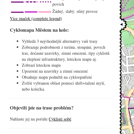
povrch
Žádný, slabý, silný provoz
Více značek (complete legend)
Cyklomapa Městem na kole:
Vyhledá 3 nejvhodnější alternativy vaší trasy
Zobrazuje podrobnosti z terénu, stoupání, povrch
tras, dočasné uzavírky, zimní omezení, tipy cyklistů
na zlepšení infrastruktury, leteckou mapu aj.
Zobrazí leteckou mapu
Upozorní na uzavírky a zimní omezení
Obsahuje mapu podnětů na cykloopatření
Zvětší vybranou oblast pomocí shift+tažení myší,
nebo kolečka.
Objevili jste na trase problém?
Nahlaste jej na portále
Cyklisté sobě