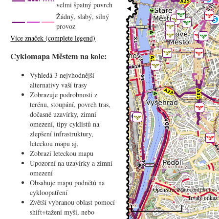
velmi špatný povrch
Žádný, slabý, silný
provoz
Více značek (complete legend)
Cyklomapa Městem na kole:
Vyhledá 3 nejvhodnější
alternativy vaší trasy
Zobrazuje podrobnosti z
terénu, stoupání, povrch tras,
dočasné uzavírky, zimní
omezení, tipy cyklistů na
zlepšení infrastruktury,
leteckou mapu aj.
Zobrazí leteckou mapu
Upozorní na uzavírky a zimní
omezení
Obsahuje mapu podnětů na
©
OpenStreetMap
contributors
cykloopatření
Trvalý odkaz
Zvětší vybranou oblast pomocí
2 km
shift+tažení myší, nebo