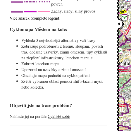
povrch
Žádný, slabý, silný provoz
Více značek (complete legend)
Cyklomapa Městem na kole:
Vyhledá 3 nejvhodnější alternativy vaší trasy
Zobrazuje podrobnosti z terénu, stoupání, povrch
tras, dočasné uzavírky, zimní omezení, tipy cyklistů
na zlepšení infrastruktury, leteckou mapu aj.
Zobrazí leteckou mapu
Upozorní na uzavírky a zimní omezení
Obsahuje mapu podnětů na cykloopatření
Zvětší vybranou oblast pomocí shift+tažení myší,
nebo kolečka.
Objevili jste na trase problém?
Nahlaste jej na portále
Cyklisté sobě