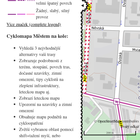
velmi špatný povrch
Žádný, slabý, silný
provoz
Více značek (complete legend)
Cyklomapa Městem na kole:
Vyhledá 3 nejvhodnější
alternativy vaší trasy
Zobrazuje podrobnosti z
terénu, stoupání, povrch tras,
dočasné uzavírky, zimní
omezení, tipy cyklistů na
zlepšení infrastruktury,
leteckou mapu aj.
Zobrazí leteckou mapu
Upozorní na uzavírky a zimní
omezení
Obsahuje mapu podnětů na
©
OpenStreetMap
contributors
cykloopatření
Trvalý odkaz
Zvětší vybranou oblast pomocí
200 m
shift+tažení myší, nebo