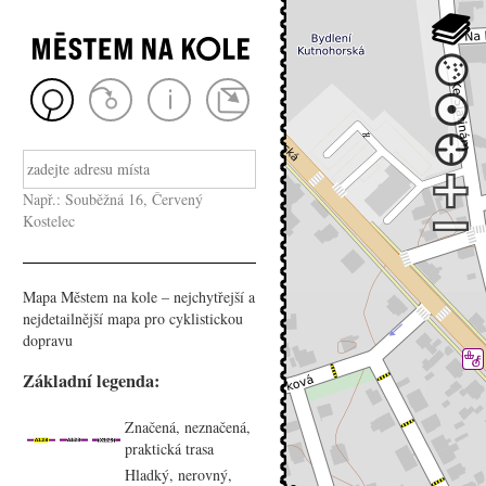
Např.: Souběžná 16, Červený
Kostelec
Mapa Městem na kole – nejchytřejší a
nejdetailnější mapa pro cyklistickou
dopravu
Základní legenda:
Značená, neznačená,
praktická trasa
Hladký, nerovný,