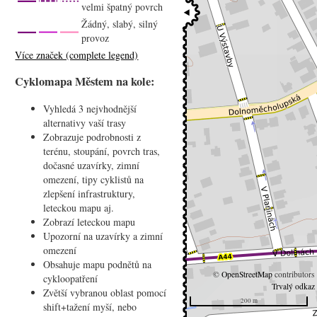
velmi špatný povrch
Žádný, slabý, silný
provoz
Více značek (complete legend)
Cyklomapa Městem na kole:
Vyhledá 3 nejvhodnější
alternativy vaší trasy
Zobrazuje podrobnosti z
terénu, stoupání, povrch tras,
dočasné uzavírky, zimní
omezení, tipy cyklistů na
zlepšení infrastruktury,
leteckou mapu aj.
Zobrazí leteckou mapu
Upozorní na uzavírky a zimní
omezení
Obsahuje mapu podnětů na
©
OpenStreetMap
contributors
cykloopatření
Trvalý odkaz
Zvětší vybranou oblast pomocí
200 m
shift+tažení myší, nebo