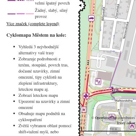
velmi špatný povrch
Žádný, slabý, silný
provoz
Více značek (complete legend)
Cyklomapa Městem na kole:
Vyhledá 3 nejvhodnější
alternativy vaší trasy
Zobrazuje podrobnosti z
terénu, stoupání, povrch tras,
dočasné uzavírky, zimní
omezení, tipy cyklistů na
zlepšení infrastruktury,
leteckou mapu aj.
Zobrazí leteckou mapu
Upozorní na uzavírky a zimní
omezení
Obsahuje mapu podnětů na
©
OpenStreetMap
contributors
cykloopatření
Trvalý odkaz
Zvětší vybranou oblast pomocí
500 m
shift+tažení myší, nebo