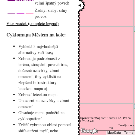
velmi špatný povrch
Žádný, slabý, silný
provoz
Více značek (complete legend)
Cyklomapa Městem na kole:
Vyhledá 3 nejvhodnější
alternativy vaší trasy
Zobrazuje podrobnosti z
terénu, stoupání, povrch tras,
dočasné uzavírky, zimní
omezení, tipy cyklistů na
zlepšení infrastruktury,
leteckou mapu aj.
Zobrazí leteckou mapu
Upozorní na uzavírky a zimní
omezení
Obsahuje mapu podnětů na
cykloopatření
©
OpenStreetMap
contributors,
IPR Praha
CC BY-SA 4.0
Zvětší vybranou oblast pomocí
Trvalý odkaz
500 m
shift+tažení myší, nebo
Map Data
Terms